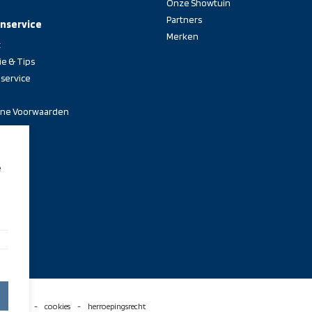
Onze Showtuin
Partners
nservice
Merken
t
ie & Tips
service
ne Voorwaarden
e
rklaring
cookies
herroepingsrecht