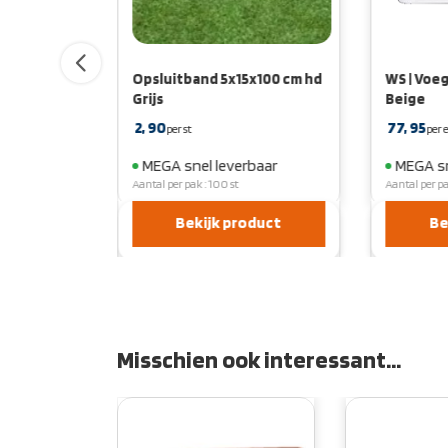
pelstuk
Opsluitband 5x15x100 cm hd
WS | Voeg
Grijs
Beige
2,
90
77,
95
per st
per
ld, binnen 5
MEGA snel leverbaar
MEGA sn
Aantal per pak : 100 st
Aantal per p
Bekijk product
Be
duct
Misschien ook interessant…