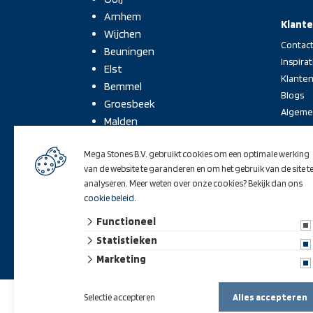
Arnhem
Klante
Wijchen
Contac
Beuningen
Inspirat
Elst
Klanten
Bemmel
Blogs
Groesbeek
Algeme
Malden
Heumen
Mega Stones B.V. gebruikt cookies om een optimale werking
Druten
van de website te garanderen en om het gebruik van de site t
Cuijk
analyseren. Meer weten over onze cookies? Bekijk dan ons
Boxmeer
cookie beleid
.
Oss
Functioneel
Levering door heel Nederland.
Statistieken
Marketing
Selectie accepteren
Alles accepteren
© 2026 Mega Stones B.V.
algemene voorwaarden
privacy ve