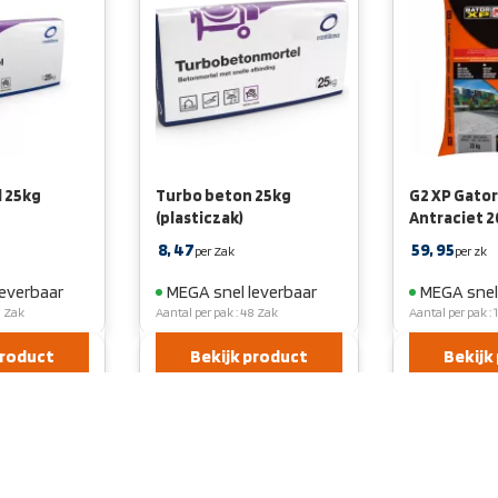
 25kg
Turbo beton 25kg
G2 XP Gato
(plasticzak)
Antraciet 
8,
47
59,
95
per Zak
per zk
leverbaar
MEGA snel leverbaar
MEGA snel
8 Zak
Aantal per pak : 48 Zak
Aantal per pak : 
product
Bekijk product
Bekijk