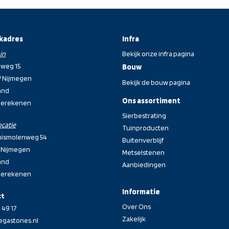
kadres
Infra
in
Bekijk onze infra pagina
eweg 15
Bouw
W Nijmegen
Bekijk de bouw pagina
and
Ons assortiment
berekenen
Sierbestrating
ocatie
Tuinproducten
nismolenweg 54
Buitenverblijf
 Nijmegen
Metselstenen
and
Aanbiedingen
berekenen
Informatie
ct
Over Ons
 49 17
Zakelijk
egastones.nl