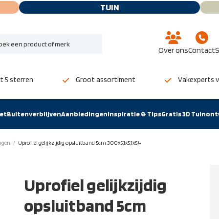
TUIN
Over ons
Contact
S
 5 sterren
Groot assortiment
Vakexperts v
et
Buitenverblijven
Aanbiedingen
Inspiratie & Tips
Gratis 3D Tuinon
ngen
/
Uprofiel gelijkzijdig opsluitband 5cm 300x5,1x5,1x5,4
Uprofiel gelijkzijdig
opsluitband 5cm