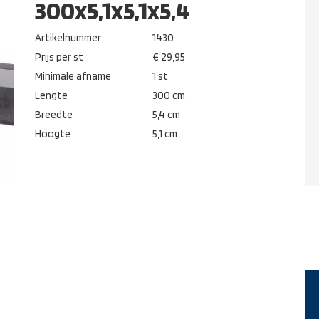
300x5,1x5,1x5,4
Artikelnummer
1430
Prijs per st
€ 29,95
Minimale afname
1 st
Lengte
300 cm
Breedte
5,4 cm
Hoogte
5,1 cm