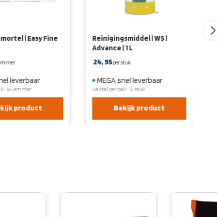
mortel | Easy Fine
Reinigingsmiddel | WS |
Advance | 1 L
24,
95
 emmer
per stuk
el leverbaar
MEGA snel leverbaar
ak : 50 emmer
Aantal per pak : 12 stuk
kijk product
Bekijk product