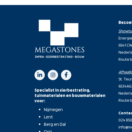
Bezoe
Showtu
Energi
6541 C
Nederl
Route 
Afhaall
St. Teu
6534AG
Specialist in sierbestrating,
Nederl
tuinmaterialen en bouwmaterialen
Route 
voor:
Nijmegen
Conta
Lent
024 850
Berg en Dal
info@m
Ooij