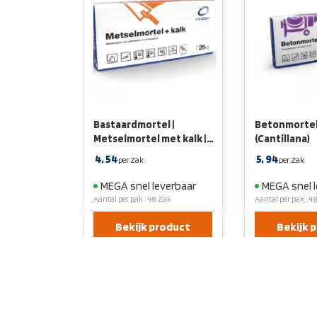
l | Easy
Bastaardmortel |
Betonmortel
js
Metselmortel met kalk |
(Cantillana)
Zak 25 kg
4,
54
5,
94
per Zak
per Zak
verbaar
MEGA snel leverbaar
MEGA snel 
0 emmer
Aantal per pak : 48 Zak
Aantal per pak : 4
roduct
Bekijk product
Bekijk 