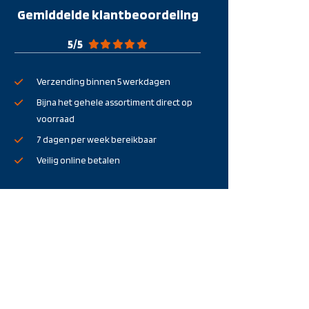
Gemiddelde klantbeoordeling
5
/
5
Verzending binnen 5 werkdagen
Bijna het gehele assortiment direct op
voorraad
7 dagen per week bereikbaar
Veilig online betalen
ACTIE