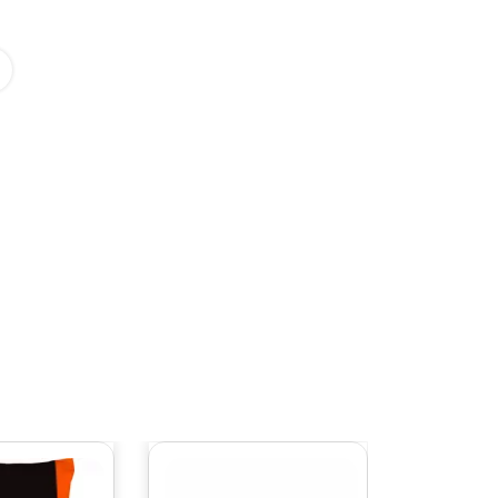
Reinigingsmiddel | WS | Seal &
Reinigingsmiddel | WS |
Protect | 1 L
Kalkuitbloei Verwijderaar | 1 L
30,
95
23,
95
per stuk
per stuk
MEGA snel leverbaar
MEGA snel leverbaar
Aantal per pak : 12 stuk
Aantal per pak : 12 stuk
Bekijk product
Bekijk product