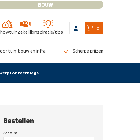
BOUW
0
howtuin
Zakelijk
Inspiratie/tips
oor tuin, bouw en infra
Scherpe prijzen
twerp
Contact
Blogs
Bestellen
Aantal st