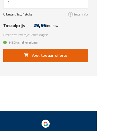
U bestelt:
1
st /
1
stuks
Bestel info
29,
95
Totaalprijs
incl. btw.
Geschatte levertijd: 5 werkdagen
MEGA snel leverbaar
Voeg toe aan offerte