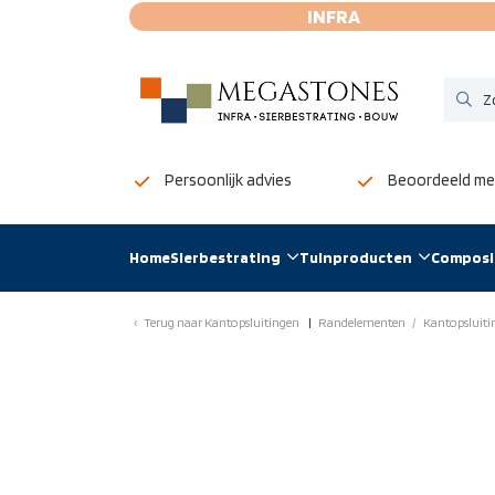
INFRA
Persoonlijk advies
Beoordeeld met
Home
Sierbestrating
Tuinproducten
Composi
Terug naar
Kantopsluitingen
Randelementen
/
Kantopsluiti