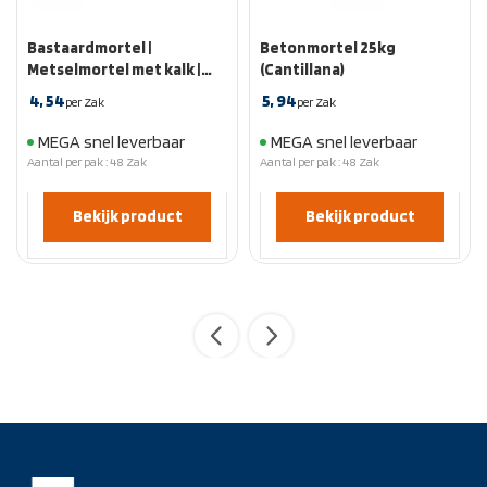
Bastaardmortel |
Betonmortel 25kg
Metselmortel met kalk |
(Cantillana)
Zak 25 kg
4,
54
5,
94
per Zak
per Zak
MEGA snel leverbaar
MEGA snel leverbaar
Aantal per pak : 48 Zak
Aantal per pak : 48 Zak
Bekijk product
Bekijk product