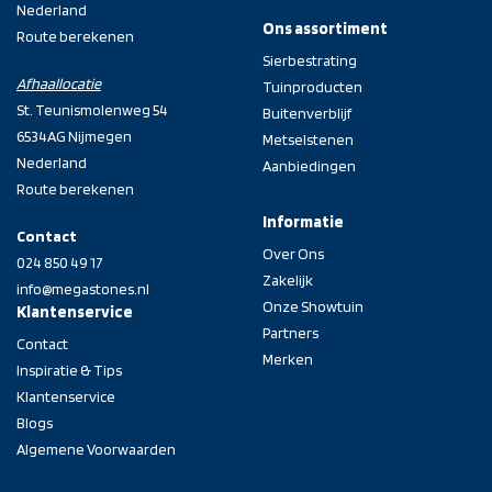
Nederland
Ons assortiment
Route berekenen
Sierbestrating
Afhaallocatie
Tuinproducten
St. Teunismolenweg 54
Buitenverblijf
6534AG Nijmegen
Metselstenen
Nederland
Aanbiedingen
Route berekenen
Informatie
Contact
Over Ons
024 850 49 17
Zakelijk
info@megastones.nl
Onze Showtuin
Klantenservice
Partners
Contact
Merken
Inspiratie & Tips
Klantenservice
Blogs
Algemene Voorwaarden