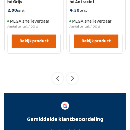
hd Grijs
hd Antraciet
2,
90
4,
50
per st
per st
MEGA snel leverbaar
MEGA snel leverbaar
Aantal per pak : 100 st
Aantal per pak : 100 st
Bekijk product
Bekijk product
Gemiddelde klantbeoordeling