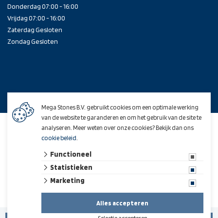
Donderdag 07:00 - 16:00
Vrijdag 07:00 - 16:00
Zaterdag Gesloten
Zondag Gesloten
Mega Stones B.V. gebruikt cookies om een optimale werking
van de website te garanderen en om het gebruik van de site te
© 2026 Mega Stones B.V.
analyseren. Meer weten over onze cookies? Bekijk dan ons
algemene voorwaarden
privacy verklaring
cookie beleid
.
Veilig online betalen met:
cookies
herroepingsrecht
Functioneel
Statistieken
© 2026 Mega Stones B.V.
Website ontwikkeld door Lined
en volledig geïntegreerd met
Troublefree Smart Trade software
Marketing
Alles accepteren