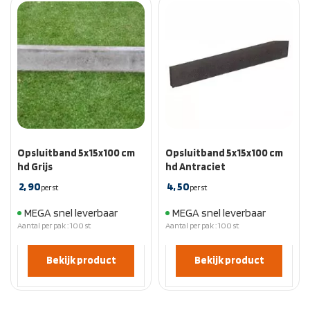
Opsluitband 5x15x100 cm
Opsluitband 5x15x100 cm
hd Grijs
hd Antraciet
2,
90
4,
50
per st
per st
MEGA snel leverbaar
MEGA snel leverbaar
Aantal per pak : 100 st
Aantal per pak : 100 st
Bekijk product
Bekijk product