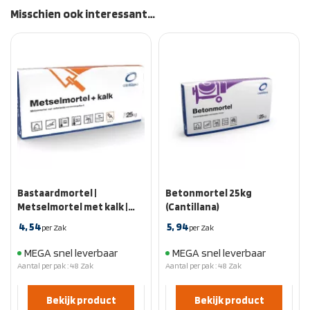
Misschien ook interessant…
Bastaardmortel |
Betonmortel 25kg
Metselmortel met kalk |
(Cantillana)
Zak 25 kg
4,
54
5,
94
per Zak
per Zak
MEGA snel leverbaar
MEGA snel leverbaar
Aantal per pak : 48 Zak
Aantal per pak : 48 Zak
Bekijk product
Bekijk product