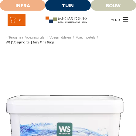
INFRA
TUIN
BOUW
MENU
0
Terug naar
Voegmortels
Voegmiddelen
/
Voegmortels
/
WS | Voegmortel | Easy Fine Beige